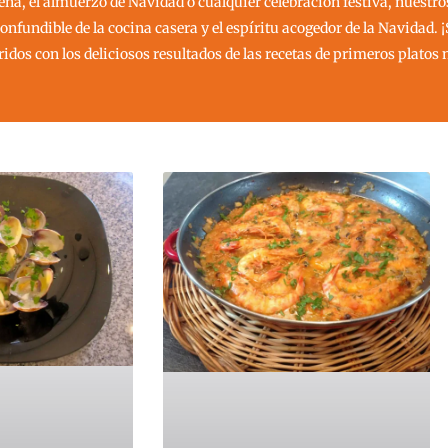
ena, el almuerzo de Navidad o cualquier celebración festiva, nuestr
onfundible de la cocina casera y el espíritu acogedor de la Navidad. 
ridos con los deliciosos resultados de las recetas de primeros platos 
ina
ágina
Página