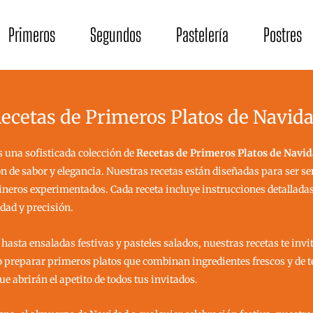
Primeros
Segundos
Pastelería
Postres
ecetas de Primeros Platos de Navid
os una sofisticada colección de
Recetas de Primeros Platos de Navi
 de sabor y elegancia. Nuestras recetas están diseñadas para ser senc
neros experimentados. Cada receta incluye instrucciones detalladas
dad y precisión.
sta ensaladas festivas y pasteles salados, nuestras recetas te invi
o preparar primeros platos que combinan ingredientes frescos y de
e abrirán el apetito de todos tus invitados.