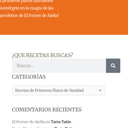
os primeros platos navideños
¡Sumérgete en la magia de las
navideños de El Forner de Alella!
¿QUE RECETAS BUSCAS?
Buscar
CATEGORÍAS
CATEGORÍAS
COMENTARIOS RECIENTES
El Forner de Alella
en
Tarta Tatin