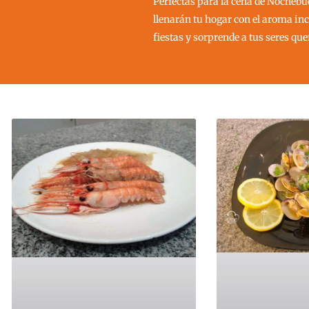
Perfectas para la cena de Nochebu
llenarán tu hogar con el aroma inc
fiestas y sorprende a tus seres que
Pág
P