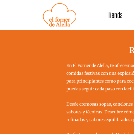
Ir
al
Tienda
contenido
R
En El Forner de Alella, te ofrecem
comidas festivas con una explosión
para principiantes como para coci
puedas seguir cada paso con facili
Desde cremosas sopas, canelones ha
sabores y técnicas. Descubre cóm
refinadas y sabores equilibrados qu