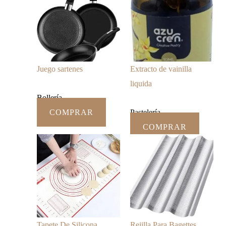
Juego sartenes
Extracto de vainilla
liquida
Bollería
COMPRAR
Pastelería
COMPRAR
Tapete De Silicona
Rejilla Para Bagettes