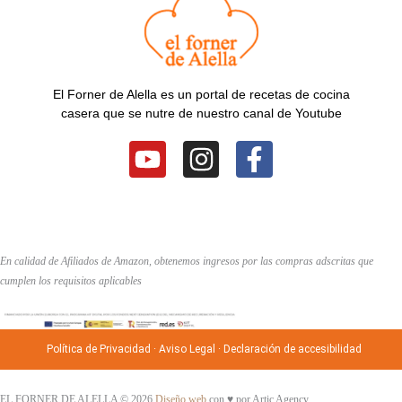
El Forner de Alella es un portal de recetas de cocina
casera que se nutre de nuestro canal de Youtube
Y
I
F
o
n
a
u
s
c
t
t
e
u
a
b
En calidad de Afiliados de Amazon, obtenemos ingresos por las compras adscritas que
b
g
o
cumplen los requisitos aplicables
e
r
o
a
k
Política de Privacidad
·
Aviso Legal
·
Declaración de accesibilidad
m
-
f
EL FORNER DE ALELLA © 2026
Diseño web
con ♥️ por Artic Agency