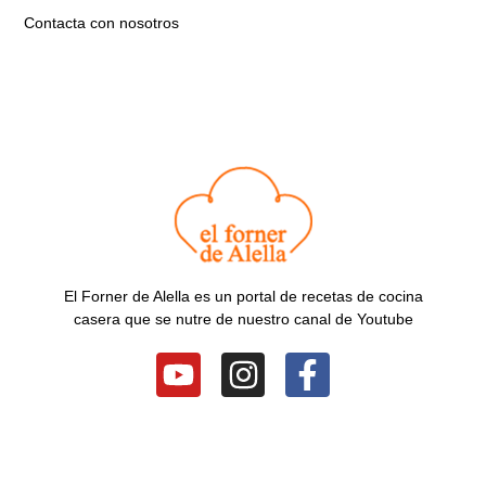
Contacta con nosotros
El Forner de Alella es un portal de recetas de cocina
casera que se nutre de nuestro canal de Youtube
Y
I
F
o
n
a
u
s
c
t
t
e