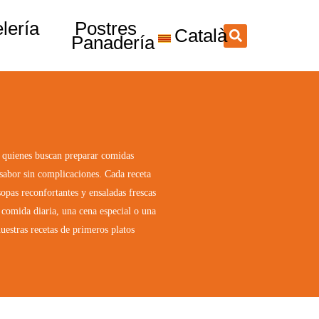
lería
Postres
Català
Panadería
a quienes buscan preparar comidas
e sabor sin complicaciones. Cada receta
opas reconfortantes y ensaladas frescas
a comida diaria, una cena especial o una
uestras recetas de primeros platos