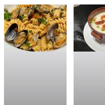
Página
Págin
Pá