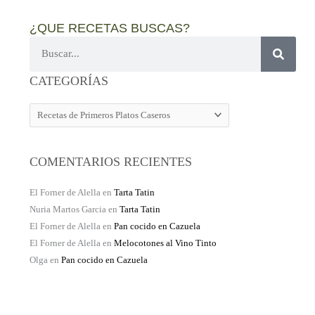
¿QUE RECETAS BUSCAS?
Buscar
CATEGORÍAS
CATEGORÍAS
COMENTARIOS RECIENTES
El Forner de Alella
en
Tarta Tatin
Nuria Martos Garcia
en
Tarta Tatin
El Forner de Alella
en
Pan cocido en Cazuela
El Forner de Alella
en
Melocotones al Vino Tinto
Olga
en
Pan cocido en Cazuela