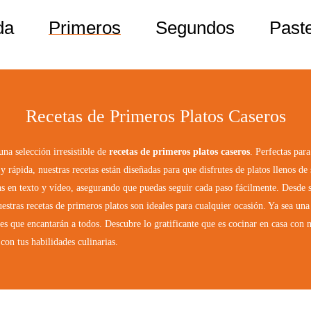
da
Primeros
Segundos
Paste
Recetas de Primeros Platos Caseros
na selección irresistible de
recetas de primeros platos caseros
. Perfectas par
 y rápida, nuestras recetas están diseñadas para que disfrutes de platos llenos d
s en texto y vídeo, asegurando que puedas seguir cada paso fácilmente. Desde s
nuestras recetas de primeros platos son ideales para cualquier ocasión. Ya sea un
es que encantarán a todos. Descubre lo gratificante que es cocinar en casa con n
con tus habilidades culinarias.