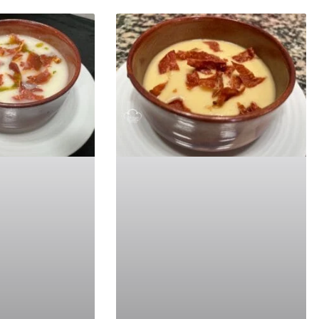
a
gina
Página