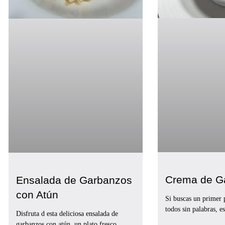
Crema de 
Ensalada de Garbanzos
con Atún
Si buscas un primer 
todos sin palabras, es
Disfruta d esta deliciosa ensalada de
garbanzos con atún, un plato fresco