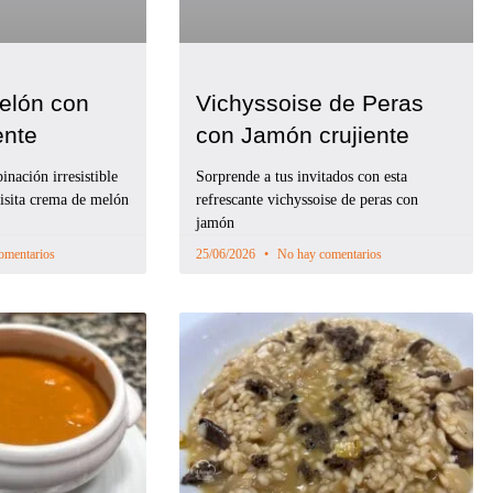
elón con
Vichyssoise de Peras
ente
con Jamón crujiente
nación irresistible
Sorprende a tus invitados con esta
isita crema de melón
refrescante vichyssoise de peras con
jamón
omentarios
25/06/2026
No hay comentarios