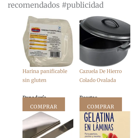
recomendados #publicidad
Harina panificable
Cazuela De Hierro
sin gluten
Colado Ovalada
Panadería
Recetas
COMPRAR
COMPRAR