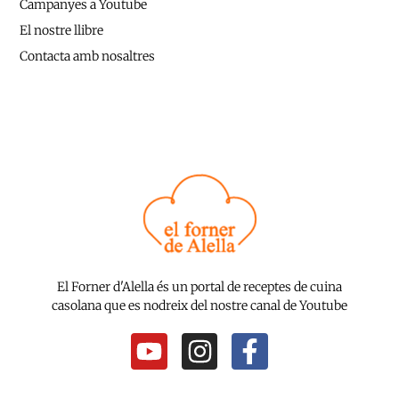
Campanyes a Youtube
El nostre llibre
Contacta amb nosaltres
El Forner d'Alella és un portal de receptes de cuina
casolana que es nodreix del nostre canal de Youtube
Y
I
F
o
n
a
u
s
c