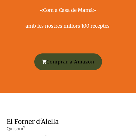
«Com a Casa de Mamá»
amb les nostres millors 100 receptes ​
Comprar a Amazon
El Forner d'Alella
Qui som?