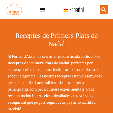
Vés
Español
al
contingut
Receptes de Primers Plats de
Nadal
Al Forner d'Alella, us oferim una sofisticada col·lecció de
Receptes de Primers Plats de Nadal
, perfectes per
començar els teus menjars festius amb una explosió de
sabor i elegància. Les nostres receptes estan dissenyades
per ser senzilles i accessibles, ideals tant per a
principiants com per a cuiners experimentats. Cada
recepta inclou instruccions detallades en text i vídeo,
assegurant que puguis seguir cada pas amb facilitat i
precisió.