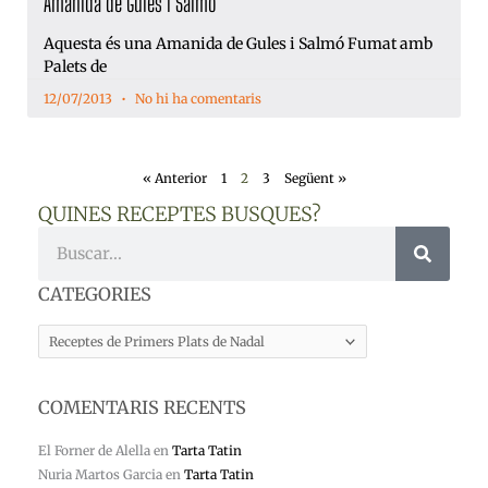
Amanida de Gules i Salmó
Aquesta és una Amanida de Gules i Salmó Fumat amb
Palets de
12/07/2013
No hi ha comentaris
« Anterior
1
2
3
Següent »
QUINES RECEPTES BUSQUES?
Cerca
CATEGORIES
CATEGORIES
COMENTARIS RECENTS
El Forner de Alella
en
Tarta Tatin
Nuria Martos Garcia
en
Tarta Tatin