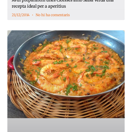
Avui prepararem unes Cloïsses amb Salsa Verda una
recepta ideal per a aperitius
21/12/2014
No hi ha comentaris