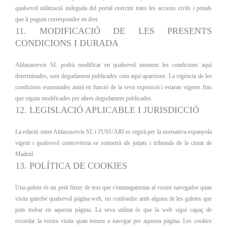
qualsevol utilització indeguda del portal exercint totes les accions civils i penals
que li puguin correspondre en dret.
11. MODIFICACIÓ DE LES PRESENTS
CONDICIONS I DURADA
Aldaxaservis SL podrà modificar en qualsevol moment les condicions aquí
determinades, sent degudament publicades com aquí apareixen. La vigència de les
condicions esmentades anirà en funció de la seva exposició i estaran vigents fins
que siguin modificades per altres degudament publicades.
12. LEGISLACIÓ APLICABLE I JURISDICCIÓ
La relació entre Aldaxaservis SL i l'USUARI es regirà per la normativa espanyola
vigent i qualsevol controvèrsia se sotmetrà als jutjats i tribunals de la ciutat de
Madrid.
13. POLÍTICA DE COOKIES
Una
galeta
és un petit fitxer de text que s'emmagatzema al vostre navegador quan
visita gairebé qualsevol pàgina web, no confondre amb alguna de les galetes que
pots trobar en aquesta pàgina. La seva utilitat és que la web sigui capaç de
recordar la vostra visita quan torneu a navegar per aquesta pàgina. Les
cookies