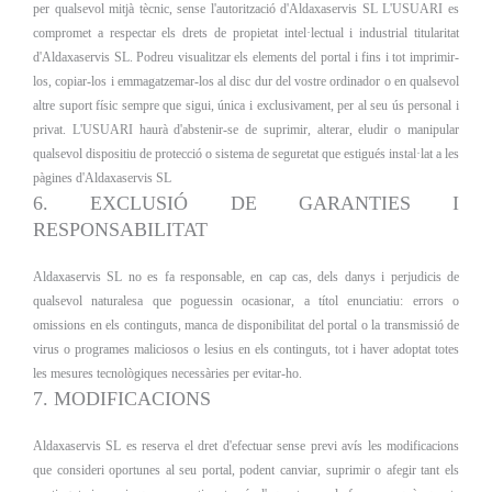
per qualsevol mitjà tècnic, sense l'autorització d'Aldaxaservis SL L'USUARI es
compromet a respectar els drets de propietat intel·lectual i industrial titularitat
d'Aldaxaservis SL. Podreu visualitzar els elements del portal i fins i tot imprimir-
los, copiar-los i emmagatzemar-los al disc dur del vostre ordinador o en qualsevol
altre suport físic sempre que sigui, única i exclusivament, per al seu ús personal i
privat. L'USUARI haurà d'abstenir-se de suprimir, alterar, eludir o manipular
qualsevol dispositiu de protecció o sistema de seguretat que estigués instal·lat a les
pàgines d'Aldaxaservis SL
6. EXCLUSIÓ DE GARANTIES I
RESPONSABILITAT
Aldaxaservis SL no es fa responsable, en cap cas, dels danys i perjudicis de
qualsevol naturalesa que poguessin ocasionar, a títol enunciatiu: errors o
omissions en els continguts, manca de disponibilitat del portal o la transmissió de
virus o programes maliciosos o lesius en els continguts, tot i haver adoptat totes
les mesures tecnològiques necessàries per evitar-ho.
7. MODIFICACIONS
Aldaxaservis SL es reserva el dret d'efectuar sense previ avís les modificacions
que consideri oportunes al seu portal, podent canviar, suprimir o afegir tant els