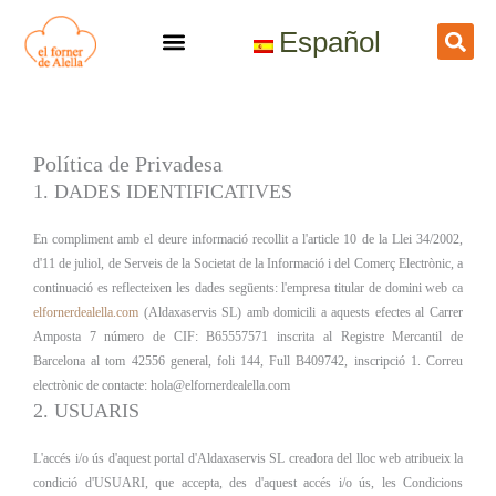
Vés
Español
al
contingut
Política de Privadesa
1. DADES IDENTIFICATIVES
En compliment amb el deure informació recollit a l'article 10 de la Llei 34/2002,
d'11 de juliol, de Serveis de la Societat de la Informació i del Comerç Electrònic, a
continuació es reflecteixen les dades següents: l'empresa titular de domini web ca
elfornerdealella.com
(Aldaxaservis SL) amb domicili a aquests efectes al Carrer
Amposta 7 número de CIF: B65557571 inscrita al Registre Mercantil de
Barcelona al tom 42556 general, foli 144, Full B409742, inscripció 1. Correu
electrònic de contacte: hola@elfornerdealella.com
2. USUARIS
L'accés i/o ús d'aquest portal d'Aldaxaservis SL creadora del lloc web atribueix la
condició d'USUARI, que accepta, des d'aquest accés i/o ús, les Condicions