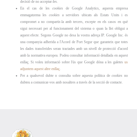
decisió de no acceptar-les.
En el cas de les
cookies
de Google Analytics, aquesta empresa
emmagatzema les
cookies
a servidors ubicats als Estats Units i es
compromet a no compartir-la amb tercers, excepte en els casos en què
sigui necessari per al funcionament del sistema o quan la llei obligui a
aquest efecte. Segons Google no desa la vostra adreça IP. Google Inc. és
una companyia adherida a l'Acord de Port Segur que garanteix que totes
les dades transferides seran tractades amb un nivell de protecció d'acord
amb la normativa europea. Podeu consultar informació detallada en aquest
enllaç. Si voleu informació sobre l'ús que Google dóna a les galetes
us
adjuntem aquest altre enllaç
.
Per a qualsevol dubte o consulta sobre aquesta política de
cookies
no
dubteu a comunicar-vos amb nosaltres a través de la secció de contacte.