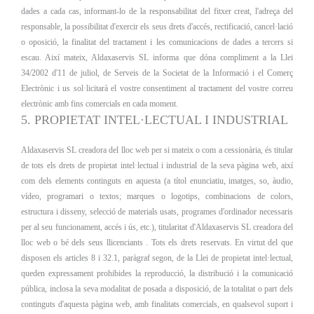
dades a cada cas, informant-lo de la responsabilitat del fitxer creat, l'adreça del
responsable, la possibilitat d'exercir els seus drets d'accés, rectificació, cancel·lació
o oposició, la finalitat del tractament i les comunicacions de dades a tercers si
escau. Així mateix, Aldaxaservis SL informa que dóna compliment a la Llei
34/2002 d'11 de juliol, de Serveis de la Societat de la Informació i el Comerç
Electrònic i us sol·licitarà el vostre consentiment al tractament del vostre correu
electrònic amb fins comercials en cada moment.
5. PROPIETAT INTEL·LECTUAL I INDUSTRIAL
Aldaxaservis SL creadora del lloc web per si mateix o com a cessionària, és titular
de tots els drets de propietat intel·lectual i industrial de la seva pàgina web, així
com dels elements continguts en aquesta (a títol enunciatiu, imatges, so, àudio,
vídeo, programari o textos; marques o logotips, combinacions de colors,
estructura i disseny, selecció de materials usats, programes d'ordinador necessaris
per al seu funcionament, accés i ús, etc.), titularitat d'Aldaxaservis SL creadora del
lloc web o bé dels seus llicenciants . Tots els drets reservats. En virtut del que
disposen els articles 8 i 32.1, paràgraf segon, de la Llei de propietat intel·lectual,
queden expressament prohibides la reproducció, la distribució i la comunicació
pública, inclosa la seva modalitat de posada a disposició, de la totalitat o part dels
continguts d'aquesta pàgina web, amb finalitats comercials, en qualsevol suport i