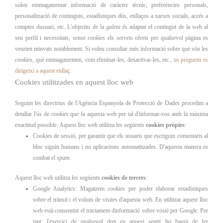
solen emmagatzemar informació de caràcter tècnic, preferències personals,
personalització de continguts, estadístiques dús, enllaços a xarxes socials, accés a
comptes dusuari, etc. L'objectiu de la
galeta
és adaptar el contingut de la web al
seu perfil i necessitats, sense
cookies
els serveis oferts per qualsevol pàgina es
veurien minvats notablement. Si voleu consultar més informació sobre què són les
cookies
, què emmagatzemen, com eliminar-les, desactivar-les, etc.,
us preguem es
dirigeixi a aquest enllaç.
Cookies utilitzades en aquest lloc web
Seguint les directrius de l'Agència Espanyola de Protecció de Dades procedim a
detallar l'ús de
cookies
que fa aquesta web per tal d'informar-vos amb la màxima
exactitud possible. Aquest lloc web utilitza les següents
cookies pròpies
:
Cookies de sessió, per garantir que els usuaris que escriguin comentaris al
bloc siguin humans i no aplicacions automatitzades. D'aquesta manera es
combat el
spam
.
Aquest lloc web utilitza les següents
cookies de tercers
:
Google Analytics: Magatzem
cookies
per poder elaborar estadístiques
sobre el trànsit i el volum de visites d'aquesta web. En utilitzar aquest lloc
web està consentint el tractament dinformació sobre vostè per Google. Per
tant, l'exercici de qualsevol dret en aquest sentit ho haurà de fer