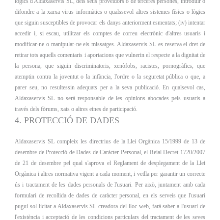
lògics d'Aldaxaservis SL, dels seus proveïdors o de terceres persones, introduir o
difondre a la xarxa virus informàtics o qualssevol altres sistemes físics o lògics
que siguin susceptibles de provocar els danys anteriorment esmentats; (iv) intentar
accedir i, si escau, utilitzar els comptes de correu electrònic d'altres usuaris i
modificar-ne o manipular-ne els missatges. Aldaxaservis SL es reserva el dret de
retirar tots aquells comentaris i aportacions que vulnerin el respecte a la dignitat de
la persona, que siguin discriminatoris, xenòfobs, racistes, pornogràfics, que
atemptin contra la joventut o la infància, l'ordre o la seguretat pública o que, a
parer seu, no resultessin adequats per a la seva publicació. En qualsevol cas,
Aldaxaservis SL no serà responsable de les opinions abocades pels usuaris a
través dels fòrums, xats o altres eines de participació.
4. PROTECCIÓ DE DADES
Aldaxaservis SL compleix les directrius de la Llei Orgànica 15/1999 de 13 de
desembre de Protecció de Dades de Caràcter Personal, el Reial Decret 1720/2007
de 21 de desembre pel qual s'aprova el Reglament de desplegament de la Llei
Orgànica i altres normativa vigent a cada moment, i vetlla per garantir un correcte
ús i tractament de les dades personals de l'usuari. Per això, juntament amb cada
formulari de recollida de dades de caràcter personal, en els serveis que l'usuari
pugui sol·licitar a Aldaxaservis SL creadora del lloc web, farà saber a l'usuari de
l'existència i acceptació de les condicions particulars del tractament de les seves