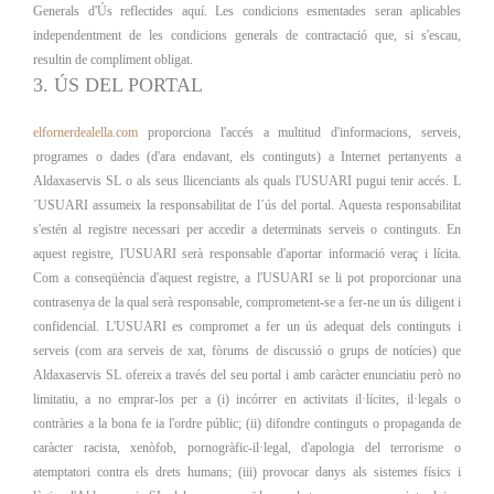
Generals d'Ús reflectides aquí. Les condicions esmentades seran aplicables
independentment de les condicions generals de contractació que, si s'escau,
resultin de compliment obligat.
3. ÚS DEL PORTAL
elfornerdealella.com
proporciona l'accés a multitud d'informacions, serveis,
programes o dades (d'ara endavant, els continguts) a Internet pertanyents a
Aldaxaservis SL o als seus llicenciants als quals l'USUARI pugui tenir accés. L
´USUARI assumeix la responsabilitat de l´ús del portal. Aquesta responsabilitat
s'estén al registre necessari per accedir a determinats serveis o continguts. En
aquest registre, l'USUARI serà responsable d'aportar informació veraç i lícita.
Com a conseqüència d'aquest registre, a l'USUARI se li pot proporcionar una
contrasenya de la qual serà responsable, comprometent-se a fer-ne un ús diligent i
confidencial. L'USUARI es compromet a fer un ús adequat dels continguts i
serveis (com ara serveis de xat, fòrums de discussió o grups de notícies) que
Aldaxaservis SL ofereix a través del seu portal i amb caràcter enunciatiu però no
limitatiu, a no emprar-los per a (i) incórrer en activitats il·lícites, il·legals o
contràries a la bona fe ia l'ordre públic; (ii) difondre continguts o propaganda de
caràcter racista, xenòfob, pornogràfic-il·legal, d'apologia del terrorisme o
atemptatori contra els drets humans; (iii) provocar danys als sistemes físics i