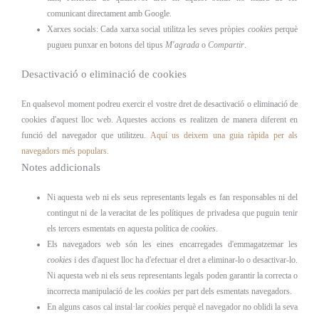
comunicant directament amb Google.
Xarxes socials: Cada xarxa social utilitza les seves pròpies
cookies
perquè
pugueu punxar en botons del tipus
M'agrada
o
Compartir
.
Desactivació o eliminació de cookies
En qualsevol moment podreu exercir el vostre dret de desactivació o eliminació de
cookies d'aquest lloc web. Aquestes accions es realitzen de manera diferent en
funció del navegador que utilitzeu.
Aquí us deixem una guia ràpida per als
navegadors més populars
.
Notes addicionals
Ni aquesta web ni els seus representants legals es fan responsables ni del
contingut ni de la veracitat de les polítiques de privadesa que puguin tenir
els tercers esmentats en aquesta política de
cookies
.
Els navegadors web són les eines encarregades d'emmagatzemar les
cookies
i des d'aquest lloc ha d'efectuar el dret a eliminar-lo o desactivar-lo.
Ni aquesta web ni els seus representants legals poden garantir la correcta o
incorrecta manipulació de les
cookies
per part dels esmentats navegadors.
En alguns casos cal instal·lar
cookies
perquè el navegador no oblidi la seva