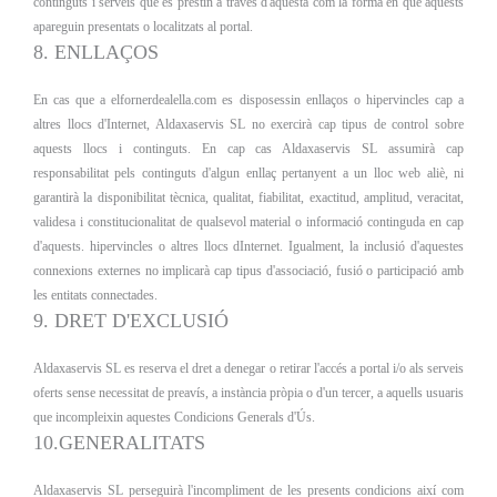
continguts i serveis que es prestin a través d'aquesta com la forma en què aquests
apareguin presentats o localitzats al portal.
8. ENLLAÇOS
En cas que a elfornerdealella.com es disposessin enllaços o hipervincles cap a
altres llocs d'Internet, Aldaxaservis SL no exercirà cap tipus de control sobre
aquests llocs i continguts. En cap cas Aldaxaservis SL assumirà cap
responsabilitat pels continguts d'algun enllaç pertanyent a un lloc web aliè, ni
garantirà la disponibilitat tècnica, qualitat, fiabilitat, exactitud, amplitud, veracitat,
validesa i constitucionalitat de qualsevol material o informació continguda en cap
d'aquests. hipervincles o altres llocs dInternet. Igualment, la inclusió d'aquestes
connexions externes no implicarà cap tipus d'associació, fusió o participació amb
les entitats connectades.
9. DRET D'EXCLUSIÓ
Aldaxaservis SL es reserva el dret a denegar o retirar l'accés a portal i/o als serveis
oferts sense necessitat de preavís, a instància pròpia o d'un tercer, a aquells usuaris
que incompleixin aquestes Condicions Generals d'Ús.
10.GENERALITATS
Aldaxaservis SL perseguirà l'incompliment de les presents condicions així com