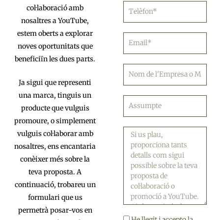
n
T
col·laboració amb
o
e
nosaltres a YouTube,
m
l
estem oberts a explorar
è
E
f
noves oportunitats que
m
o
a
beneficiïn les dues parts.
n
i
N
l
o
Ja sigui que representi
m
una marca, tinguis un
d
A
producte que vulguis
e
s
l
s
promoure, o simplement
'
u
M
vulguis col·laborar amb
E
m
i
nosaltres, ens encantaria
m
p
s
conèixer més sobre la
p
t
s
r
e
a
teva proposta. A
e
t
continuació, trobareu un
s
g
formulari que us
a
e
permetrà posar-vos en
o
He llegit i accepto la