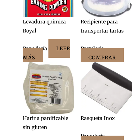
Levadura quimica
Recipiente para
Royal
transportar tartas
Panadería
LEER
Pastelería
MÁS
COMPRAR
Harina panificable
Rasqueta Inox
sin gluten
Panadería