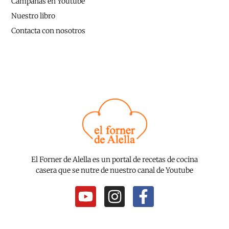
Campañas en Youtube
Nuestro libro
Contacta con nosotros
El Forner de Alella es un portal de recetas de cocina
casera que se nutre de nuestro canal de Youtube
Y
I
F
o
n
a
u
s
c