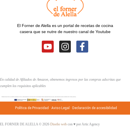
El Forner de Alella es un portal de recetas de cocina
casera que se nutre de nuestro canal de Youtube
Y
I
F
o
n
a
u
s
c
t
t
e
u
a
b
En calidad de Afiliados de Amazon, obtenemos ingresos por las compras adscritas que
b
g
o
cumplen los requisitos aplicables
e
r
o
a
k
Política de Privacidad
·
Aviso Legal
·
Declaración de accesibilidad
m
-
f
EL FORNER DE ALELLA © 2026
Diseño web
con ♥️ por Artic Agency