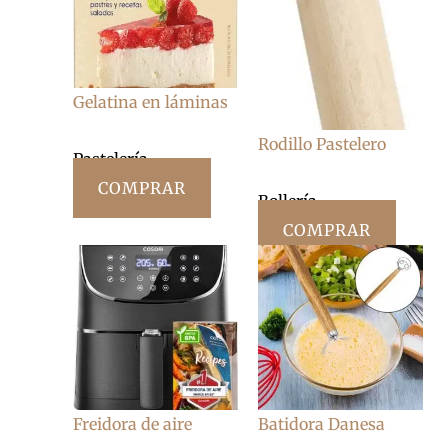
Gelatina en láminas
Rodillo Pastelero
Pastelería
COMPRAR
Bollería
COMPRAR
Freidora de aire
Batidora Danesa