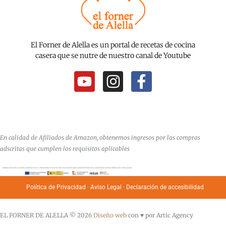
El Forner de Alella es un portal de recetas de cocina
casera que se nutre de nuestro canal de Youtube
Y
I
F
o
n
a
u
s
c
t
t
e
u
a
b
En calidad de Afiliados de Amazon, obtenemos ingresos por las compras
b
g
o
adscritas que cumplen los requisitos aplicables
e
r
o
a
k
Política de Privacidad
·
Aviso Legal
·
Declaración de accesibilidad
m
-
f
EL FORNER DE ALELLA © 2026
Diseño web
con ♥️ por Artic Agency