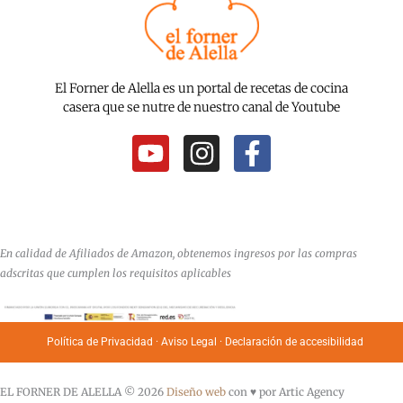
El Forner de Alella es un portal de recetas de cocina
casera que se nutre de nuestro canal de Youtube
Y
I
F
o
n
a
u
s
c
t
t
e
u
a
b
En calidad de Afiliados de Amazon, obtenemos ingresos por las compras
b
g
o
adscritas que cumplen los requisitos aplicables
e
r
o
a
k
Política de Privacidad
·
Aviso Legal
·
Declaración de accesibilidad
m
-
f
EL FORNER DE ALELLA © 2026
Diseño web
con ♥️ por Artic Agency