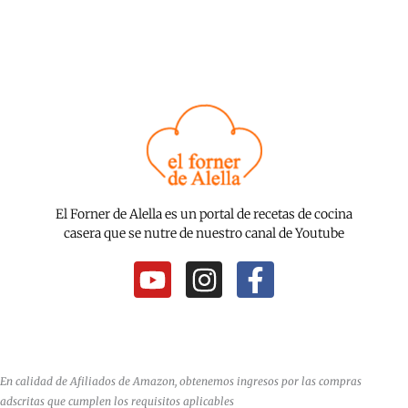
El Forner de Alella es un portal de recetas de cocina
casera que se nutre de nuestro canal de Youtube
Y
I
F
o
n
a
u
s
c
t
t
e
u
a
b
En calidad de Afiliados de Amazon, obtenemos ingresos por las compras
b
g
o
adscritas que cumplen los requisitos aplicables