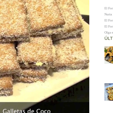
El For
Nuria
El For
El For
Olga
ÚLT