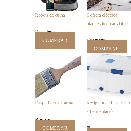
Robots de cuina
Gofrera elèctrica
plaques intercanviables
Receptes
COMPRAR
Brioixeria
COMPRAR
Raspall Per a Harina
Recipient de Plàstic Per
a Fermentació
Brioixeria
COMPRAR
Fleca