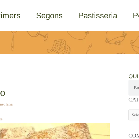
rimers
Segons
Pastisseria
P
QU
Cerca
co
CATE
CAT
casolana
es
COM