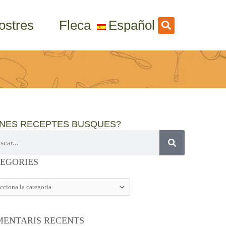
ostres
Fleca
Español
INES RECEPTES BUSQUES?
GORIES
EGORIES
ENTARIS RECENTS