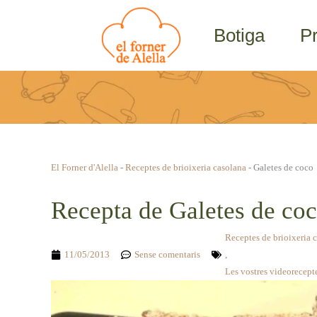
Vés
al
Botiga
P
contingut
El Forner d'Alella
-
Receptes de brioixeria casolana
-
Galetes de coco
Recepta de Galetes de co
Receptes de brioixeria 
11/05/2013
Sense comentaris
,
Les vostres videorecept