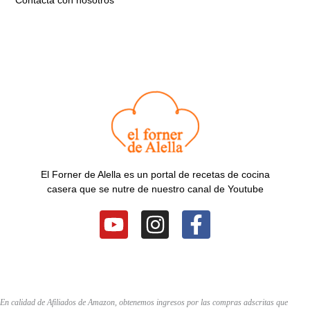
El Forner de Alella es un portal de recetas de cocina
casera que se nutre de nuestro canal de Youtube
Y
I
F
o
n
a
u
s
c
t
t
e
u
a
b
En calidad de Afiliados de Amazon, obtenemos ingresos por las compras adscritas que