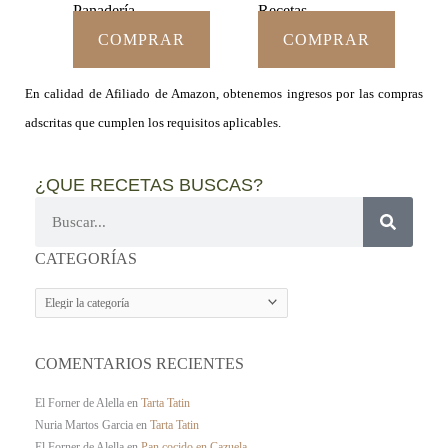
Panadería
Recetas
COMPRAR
COMPRAR
En calidad de Afiliado de Amazon, obtenemos ingresos por las compras
adscritas que cumplen los requisitos aplicables.
¿QUE RECETAS BUSCAS?
Buscar
CATEGORÍAS
CATEGORÍAS
COMENTARIOS RECIENTES
El Forner de Alella
en
Tarta Tatin
Nuria Martos Garcia
en
Tarta Tatin
El Forner de Alella
en
Pan cocido en Cazuela