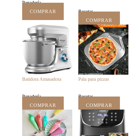
Panadería
COMPRAR
Recetas
COMPRAR
Batidora Amasadora
Pala para pizzas
Panadería
Recetas
COMPRAR
COMPRAR