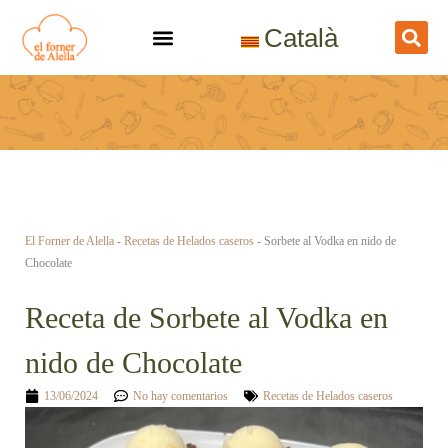
Ir
Català
al
contenido
El Forner de Alella
-
Recetas de Helados caseros
-
Sorbete al Vodka en nido de
Chocolate
Receta de Sorbete al Vodka en
nido de Chocolate
13/06/2024
No hay comentarios
Recetas de Helados caseros