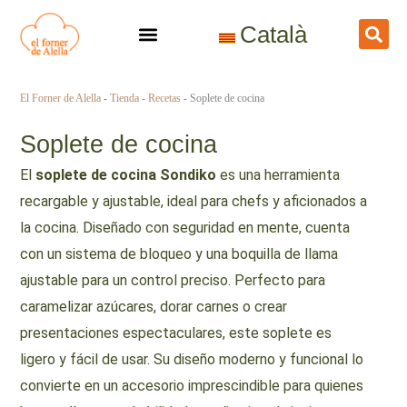
Ir
Català
al
contenido
El Forner de Alella
-
Tienda
-
Recetas
-
Soplete de cocina
Soplete de cocina
El
soplete de cocina Sondiko
es una herramienta
recargable y ajustable, ideal para chefs y aficionados a
la cocina. Diseñado con seguridad en mente, cuenta
con un sistema de bloqueo y una boquilla de llama
ajustable para un control preciso. Perfecto para
caramelizar azúcares, dorar carnes o crear
presentaciones espectaculares, este soplete es
ligero y fácil de usar. Su diseño moderno y funcional lo
convierte en un accesorio imprescindible para quienes