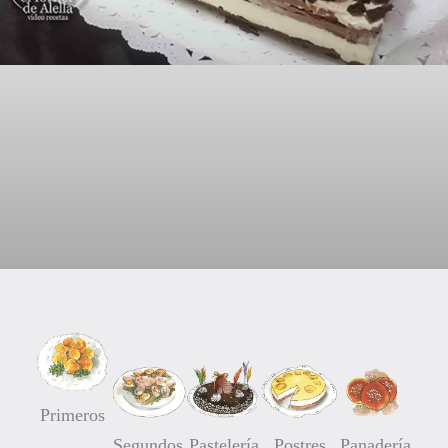
Mona de Pascua Selva Negra
18/03/2021
No hay comentarios
Primeros
Segundos
Pastelería
Postres
Panadería