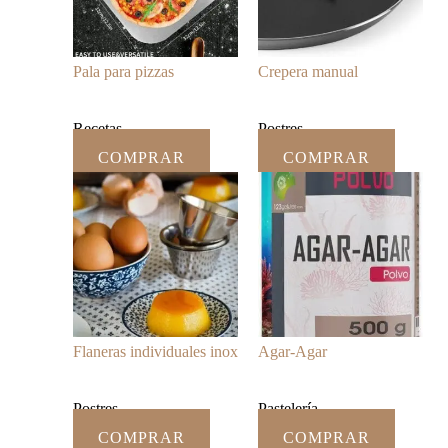
Pala para pizzas
Crepera manual
Recetas
Postres
COMPRAR
COMPRAR
Flaneras individuales inox
Agar-Agar
Postres
Pastelería
COMPRAR
COMPRAR