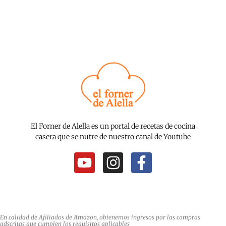
El Forner de Alella es un portal de recetas de cocina
casera que se nutre de nuestro canal de Youtube
Y
I
F
o
n
a
u
s
c
t
t
e
u
a
b
En calidad de Afiliados de Amazon, obtenemos ingresos por las compras
adscritas que cumplen los requisitos aplicables