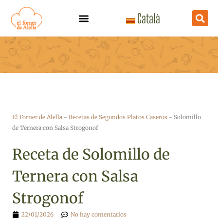
Ir
Català
al
contenido
El Forner de Alella
-
Recetas de Segundos Platos Caseros
-
Solomillo
de Ternera con Salsa Strogonof
Receta de Solomillo de
Ternera con Salsa
Strogonof
22/01/2026
No hay comentarios