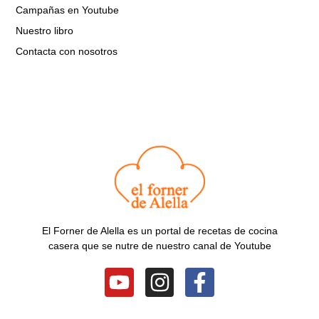
Campañas en Youtube
Nuestro libro
Contacta con nosotros
El Forner de Alella es un portal de recetas de cocina
casera que se nutre de nuestro canal de Youtube
Y
I
F
o
n
a
u
s
c