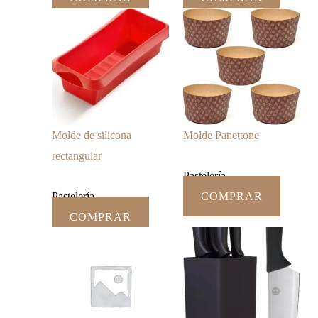
Molde de silicona
Molde Panettone
rectangular
Pastelería
Pastelería
COMPRAR
COMPRAR