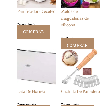
Panificadora Cecotec
Molde de
magdalenas de
Panadería
silicona
COMPRAR
Bollería
COMPRAR
Lata De Hornear
Cuchilla De Panadero
Repostería
Panadería