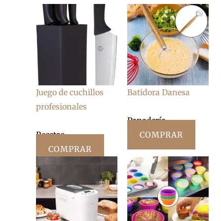
Juego de cuchillos
Batidora Danesa
profesionales
Panadería
Recetas
COMPRAR
COMPRAR