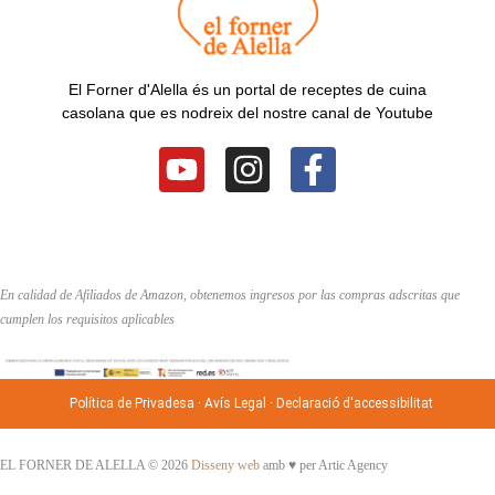
El Forner d'Alella és un portal de receptes de cuina
casolana que es nodreix del nostre canal de Youtube
Y
I
F
o
n
a
u
s
c
t
t
e
u
a
b
En calidad de Afiliados de Amazon, obtenemos ingresos por las compras adscritas que
b
g
o
cumplen los requisitos aplicables
e
r
o
a
k
Política de Privadesa
·
Avís Legal
·
Declaració d'accessibilitat
m
-
f
EL FORNER DE ALELLA © 2026
Disseny web
amb ♥️ per Artic Agency