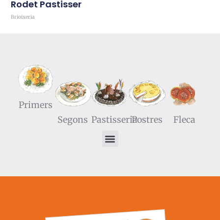
Rodet Pastisser
Brioixeria
Comprar
Primers
Segons
Pastisseria
Postres
Fleca