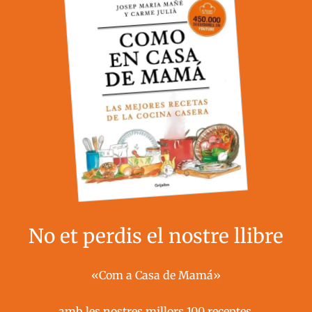
No et perdis el nostre llibre
«Com a Casa de Mamá»
amb les nostres millors 100 receptes ​