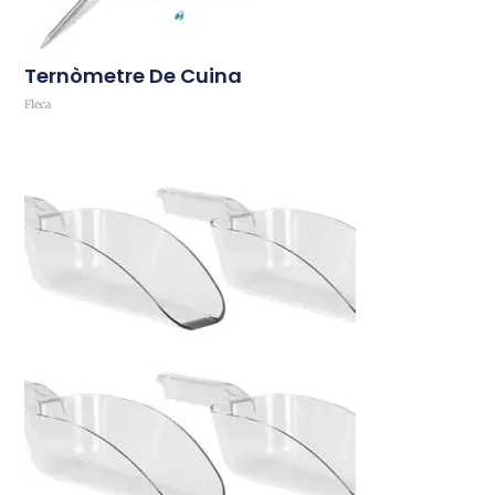
Ternòmetre De Cuina
Fleca
Comprar