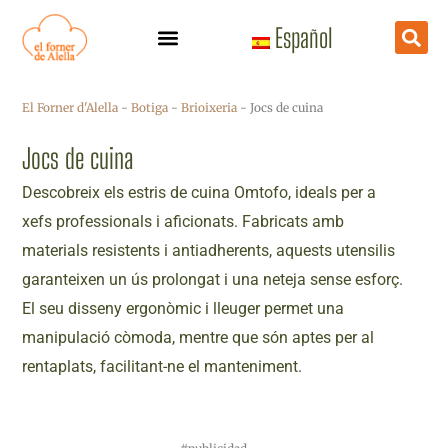
Vés
Español
al
contingut
El Forner d'Alella
-
Botiga
-
Brioixeria
-
Jocs de cuina
Jocs de cuina
Descobreix els estris de cuina Omtofo, ideals per a
xefs professionals i aficionats. Fabricats amb
materials resistents i antiadherents, aquests utensilis
garanteixen un ús prolongat i una neteja sense esforç.
El seu disseny ergonòmic i lleuger permet una
manipulació còmoda, mentre que són aptes per al
rentaplats, facilitant-ne el manteniment.