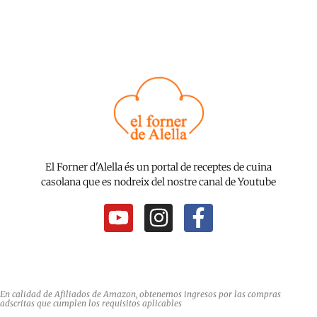
El Forner d'Alella és un portal de receptes de cuina
casolana que es nodreix del nostre canal de Youtube
Y
I
F
o
n
a
u
s
c
t
t
e
u
a
b
En calidad de Afiliados de Amazon, obtenemos ingresos por las compras
adscritas que cumplen los requisitos aplicables
b
g
o