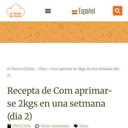
Vés
Español
al
contingut
El Forner d'Alella
-
Dieta
-
Com aprimar-se 2kgs en una setmana (dia
2)
Recepta de Com aprimar-
se 2kgs en una setmana
(dia 2)
09/01/2014
Sense comentaris
Dieta