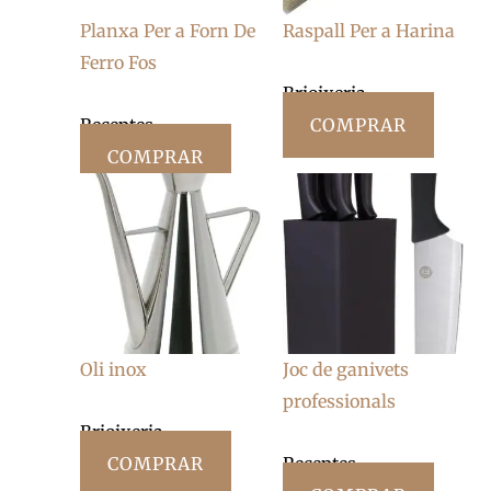
Planxa Per a Forn De
Raspall Per a Harina
Ferro Fos
Brioixeria
Receptes
COMPRAR
COMPRAR
Oli inox
Joc de ganivets
professionals
Brioixeria
COMPRAR
Receptes