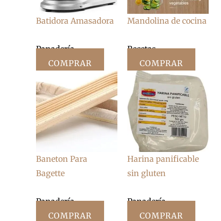
Batidora Amasadora
Mandolina de cocina
Panadería
Recetas
COMPRAR
COMPRAR
Baneton Para
Harina panificable
Bagette
sin gluten
Panadería
Panadería
COMPRAR
COMPRAR