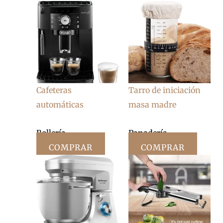
Cafeteras
Tarro de iniciación
automáticas
masa madre
Bollería
Panadería
COMPRAR
COMPRAR