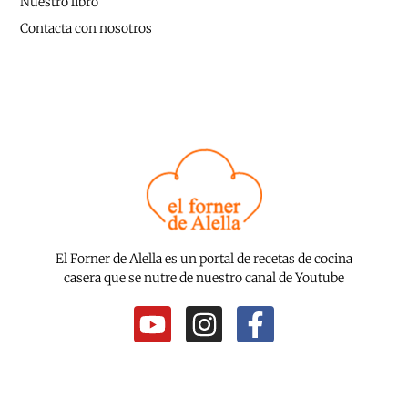
Nuestro libro
Contacta con nosotros
El Forner de Alella es un portal de recetas de cocina
casera que se nutre de nuestro canal de Youtube
Y
I
F
o
n
a
u
s
c
t
t
e