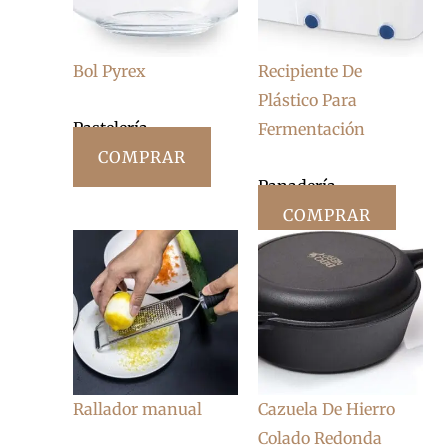
Bol Pyrex
Recipiente De
Plástico Para
Pastelería
Fermentación
COMPRAR
Panadería
COMPRAR
Rallador manual
Cazuela De Hierro
Colado Redonda