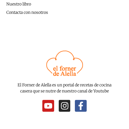
Nuestro libro
Contacta con nosotros
El Forner de Alella es un portal de recetas de cocina
casera que se nutre de nuestro canal de Youtube
Y
I
F
o
n
a
u
s
c
t
t
e