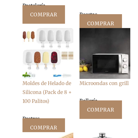
Pastelería
COMPRAR
Recetas
COMPRAR
Moldes de Helado de
Microondas con grill
Silicona (Pack de 8 +
Bollería
100 Palitos)
COMPRAR
Postres
COMPRAR