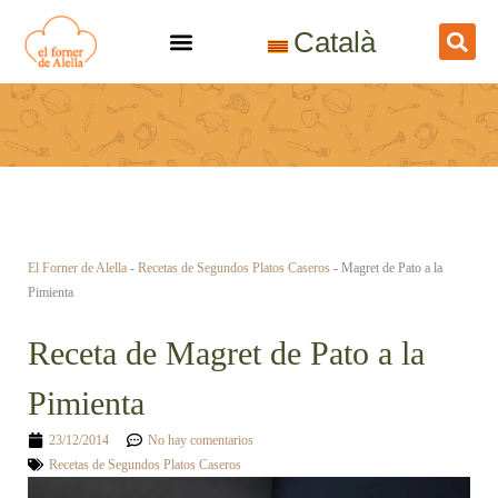
Ir
Català
al
contenido
El Forner de Alella
-
Recetas de Segundos Platos Caseros
-
Magret de Pato a la
Pimienta
Receta de Magret de Pato a la
Pimienta
23/12/2014
No hay comentarios
Recetas de Segundos Platos Caseros