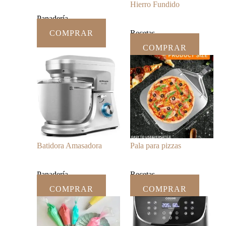
Hierro Fundido
Panadería
COMPRAR
Recetas
COMPRAR
Batidora Amasadora
Pala para pizzas
Panadería
Recetas
COMPRAR
COMPRAR