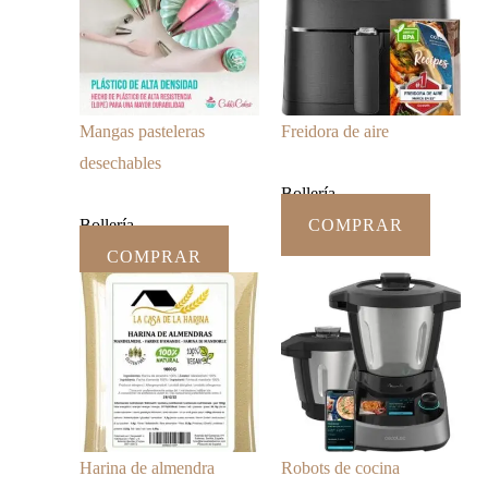
Mangas pasteleras
Freidora de aire
desechables
Bollería
Bollería
COMPRAR
COMPRAR
Harina de almendra
Robots de cocina