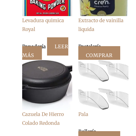
Levadura quimica
Extracto de vainilla
Royal
liquida
Panadería
LEER
Pastelería
MÁS
COMPRAR
Cazuela De Hierro
Pala
Colado Redonda
Bollería