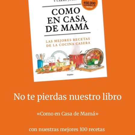
No te pierdas nuestro libro
«Como en Casa de Mamá»
con nuestras mejores 100 recetas ​