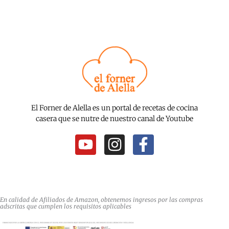
El Forner de Alella es un portal de recetas de cocina
casera que se nutre de nuestro canal de Youtube
Y
I
F
o
n
a
u
s
c
t
t
e
u
a
b
En calidad de Afiliados de Amazon, obtenemos ingresos por las compras
adscritas que cumplen los requisitos aplicables
b
g
o