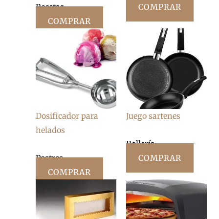
Recetas
COMPRAR
COMPRAR
Dosificador para
Juego sartenes
helados
Bollería
Postres
COMPRAR
COMPRAR