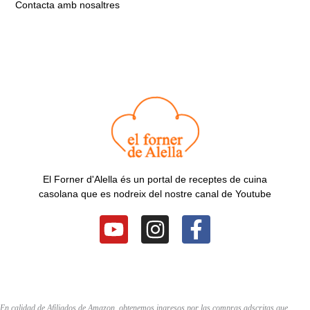
Contacta amb nosaltres
El Forner d'Alella és un portal de receptes de cuina
casolana que es nodreix del nostre canal de Youtube
Y
I
F
o
n
a
u
s
c
t
t
e
u
a
b
En calidad de Afiliados de Amazon, obtenemos ingresos por las compras adscritas que