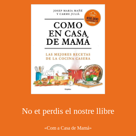
No et perdis el nostre llibre
«Com a Casa de Mamá»