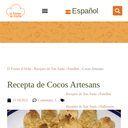
Vés
Español
al
contingut
El Forner d'Alella
-
Receptes de Tots Sants i Panellets
-
Cocos Artesans
Recepta de Cocos Artesans
Receptes de Tots Sants i Panellets
21/10/2021
Comentaris 3
,
Receptes de Tots Sants i Halloween