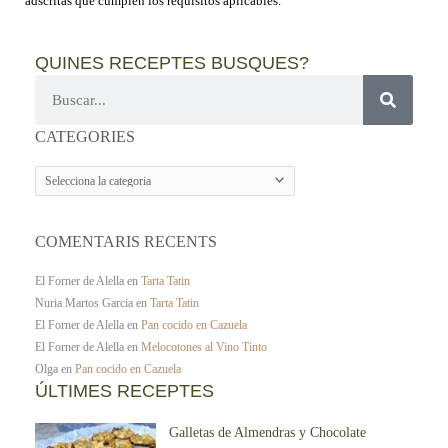
adscritas que cumplen los requisitos aplicables.
QUINES RECEPTES BUSQUES?
Cerca
CATEGORIES
CATEGORIES
COMENTARIS RECENTS
El Forner de Alella
en
Tarta Tatin
Nuria Martos Garcia
en
Tarta Tatin
El Forner de Alella
en
Pan cocido en Cazuela
El Forner de Alella
en
Melocotones al Vino Tinto
Olga
en
Pan cocido en Cazuela
ÚLTIMES RECEPTES
Galletas de Almendras y Chocolate