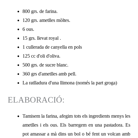
800 grs. de farina.
120 grs. ametlles mòltes.
6 ous.
15 grs. llevat royal .
1 cullerada de canyella en pols
125 cc d'oli d'oliva.
500 grs. de sucre blanc.
360 grs d'ametlles amb pell.
La ratlladura d'una llimona (només la part groga)
ELABORACIÓ:
Tamisem la farina, afegim tots els ingredients menys les
ametlles i els ous. Els barregem en una pastadora. Es
pot amassar a mà dins un bol o bé fent un volcan amb