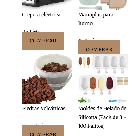
Crepera eléctrica
Manoplas para
horno
Bollería
COMPRAR
Bollería
COMPRAR
Piedras Volcánicas
Moldes de Helado de
Silicona (Pack de 8 +
Panadería
100 Palitos)
COMPRAR