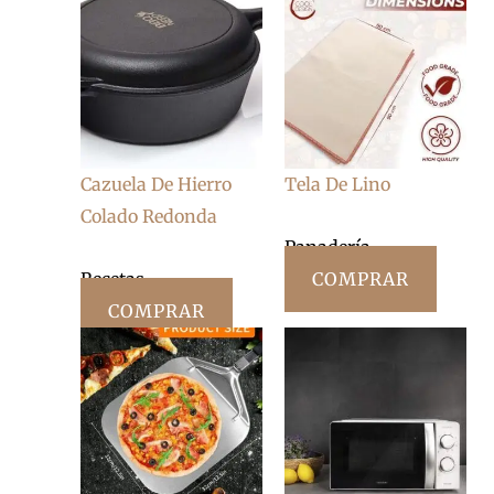
Cazuela De Hierro
Tela De Lino
Colado Redonda
Panadería
Recetas
COMPRAR
COMPRAR