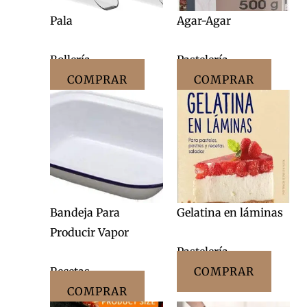
Pala
Agar-Agar
Bollería
Pastelería
COMPRAR
COMPRAR
Bandeja Para
Gelatina en láminas
Producir Vapor
Pastelería
Recetas
COMPRAR
COMPRAR