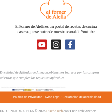
El Forner de Alella es un portal de recetas de cocina
casera que se nutre de nuestro canal de Youtube
Y
I
F
o
n
a
u
s
c
t
t
e
u
a
b
En calidad de Afiliados de Amazon, obtenemos ingresos por las compras
b
g
o
adscritas que cumplen los requisitos aplicables
e
r
o
a
k
Política de Privacidad
·
Aviso Legal
·
Declaración de accesibilidad
m
-
f
EL FORNER DE ALELLA © 2026
Diseño web
con ♥️ por Artic Agency