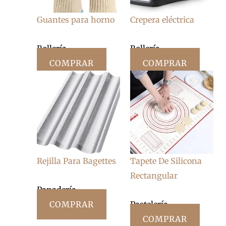
Guantes para horno
Crepera eléctrica
Bollería
Bollería
COMPRAR
COMPRAR
Rejilla Para Bagettes
Tapete De Silicona
Rectangular
Panadería
COMPRAR
Pastelería
COMPRAR