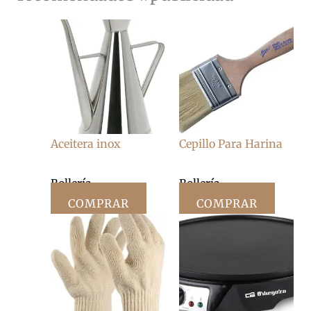
Aceitera inox
Cepillo Para Harina
Bollería
Bollería
COMPRAR
COMPRAR