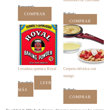
Repostería
COMPRAR
Bollería
COMPRAR
Levadura quimica Royal
Crepera eléctrica con
mango
Panadería
LEER
MÁS
Bollería
COMPRAR