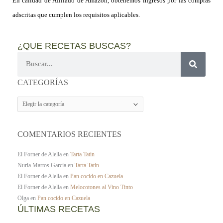
En calidad de Afiliado de Amazon, obtenemos ingresos por las compras
adscritas que cumplen los requisitos aplicables.
¿QUE RECETAS BUSCAS?
Buscar
CATEGORÍAS
CATEGORÍAS
COMENTARIOS RECIENTES
El Forner de Alella
en
Tarta Tatin
Nuria Martos Garcia
en
Tarta Tatin
El Forner de Alella
en
Pan cocido en Cazuela
El Forner de Alella
en
Melocotones al Vino Tinto
Olga
en
Pan cocido en Cazuela
ÚLTIMAS RECETAS