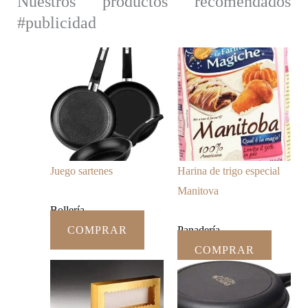
Nuestros productos recomendados
#publicidad
Juego sartenes
Harina de trigo especial
Manitova
Bollería
COMPRAR
Panadería
COMPRAR