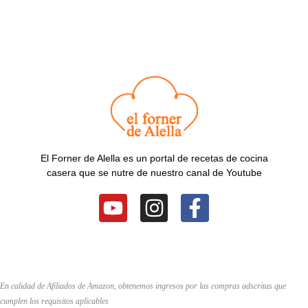
El Forner de Alella es un portal de recetas de cocina
casera que se nutre de nuestro canal de Youtube
Y
I
F
o
n
a
u
s
c
t
t
e
u
a
b
En calidad de Afiliados de Amazon, obtenemos ingresos por las compras adscritas que
b
g
o
cumplen los requisitos aplicables