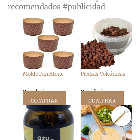
recomendados #publicidad
Molde Panettone
Piedras Volcánicas
Pastelería
Panadería
COMPRAR
COMPRAR