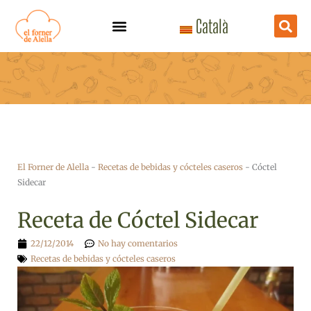
Ir
Català
al
contenido
El Forner de Alella
-
Recetas de bebidas y cócteles caseros
-
Cóctel
Sidecar
Receta de Cóctel Sidecar
22/12/2014
No hay comentarios
Recetas de bebidas y cócteles caseros