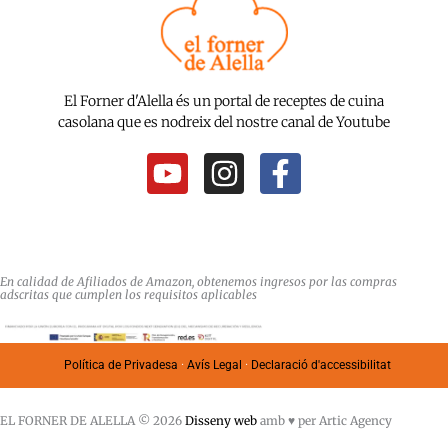
El Forner d'Alella és un portal de receptes de cuina
casolana que es nodreix del nostre canal de Youtube
Y
I
F
o
n
a
u
s
c
t
t
e
u
a
b
En calidad de Afiliados de Amazon, obtenemos ingresos por las compras
adscritas que cumplen los requisitos aplicables
b
g
o
e
r
o
a
k
Política de Privadesa
·
Avís Legal
·
Declaració d'accessibilitat
m
-
f
EL FORNER DE ALELLA © 2026
Disseny web
amb ♥️ per Artic Agency