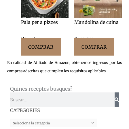
Pala per a pizzes
Mandolina de cuina
Receptes
Receptes
COMPRAR
COMPRAR
En calidad de Afiliado de Amazon, obtenemos ingresos por las
compras adscritas que cumplen los requisitos aplicables.
Quines receptes busques?
Cerca
CATEGORIES
CATEGORIES