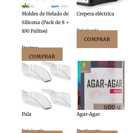
Moldes de Helado de
Crepera elèctrica
Silicona (Pack de 8 +
Brioixeria
100 Palitos)
COMPRAR
Postres
COMPRAR
Pala
Agar-Agar
Brioixeria
Pastisseria