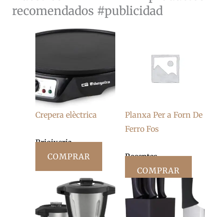
recomendados #publicidad
Crepera elèctrica
Planxa Per a Forn De
Ferro Fos
Brioixeria
COMPRAR
Receptes
COMPRAR