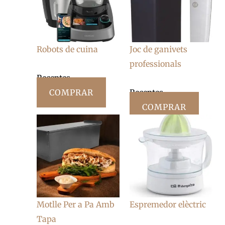
Robots de cuina
Joc de ganivets
professionals
Receptes
COMPRAR
Receptes
COMPRAR
Motlle Per a Pa Amb
Espremedor elèctric
Tapa