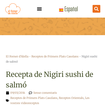
Vés
Español
al
contingut
El Forner d'Alella
-
Receptes de Primers Plats Casolans
-
Nigiri sushi
de salmó
Recepta de Nigiri sushi de
salmó
09/03/2014
Sense comentaris
Receptes de Primers Plats Casolans
,
Receptes Orientals
,
Les
vostres videoreceptes