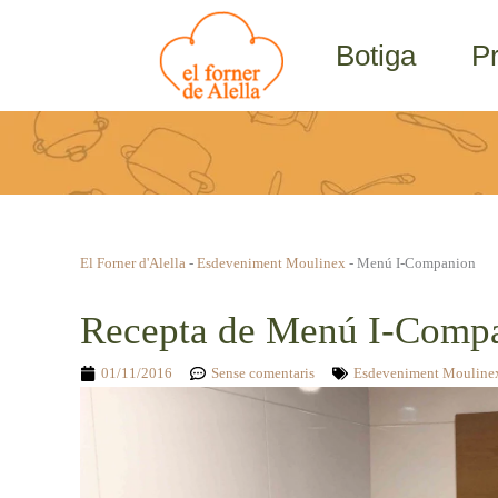
Vés
al
Botiga
P
contingut
El Forner d'Alella
-
Esdeveniment Moulinex
-
Menú I-Companion
Recepta de Menú I-Comp
01/11/2016
Sense comentaris
Esdeveniment Mouline