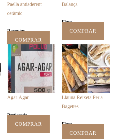
Paella antiaderent
Balança
ceràmic
Fleca
Receptes
COMPRAR
COMPRAR
Agar-Agar
Llauna Reixeta Per a
Bagettes
Pastisseria
COMPRAR
Fleca
COMPRAR