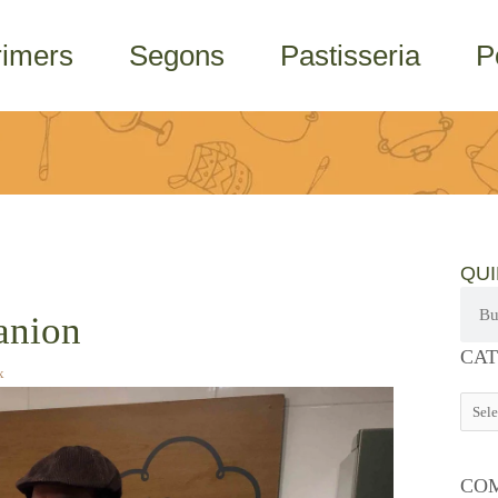
rimers
Segons
Pastisseria
P
QU
Cerca
anion
CATE
CAT
x
COM