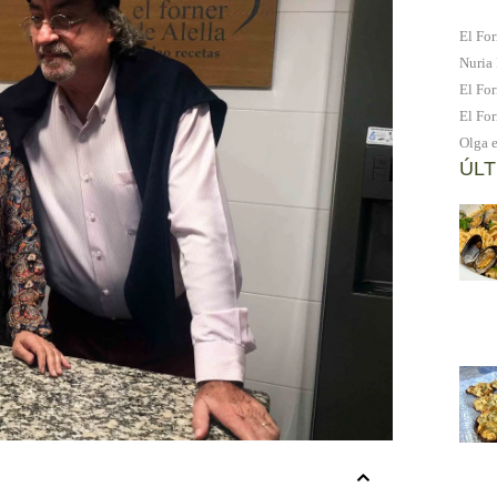
El For
Nuria
El For
El For
Olga
ÚLT