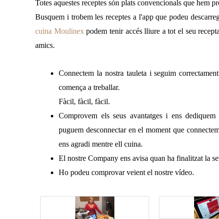
Totes aquestes receptes són plats convencionals que hem p
Busquem i trobem les receptes a l'app que podeu descarre
cuina Moulinex
podem tenir accés lliure a tot el seu recepta
amics.
Connectem la nostra tauleta i seguim correctament 
comença a treballar.
Fàcil, fàcil, fàcil.
Comprovem els seus avantatges i ens dediquem a
puguem desconnectar en el moment que connectem am
ens agradi mentre ell cuina.
El nostre Company ens avisa quan ha finalitzat la sev
Ho podeu comprovar veient el nostre vídeo.