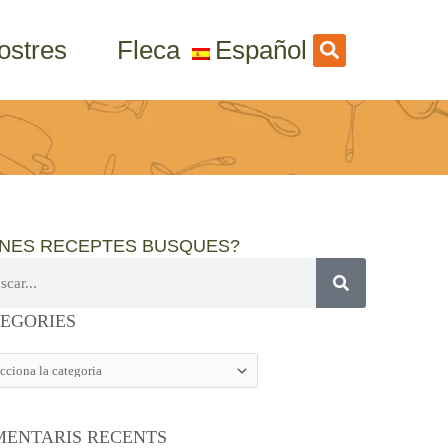
ostres
Fleca
Español
INES RECEPTES BUSQUES?
GORIES
EGORIES
ENTARIS RECENTS