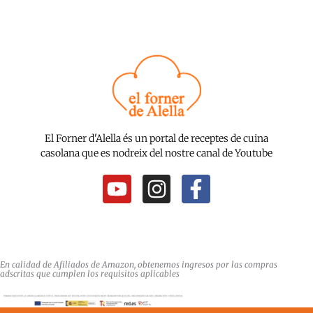
El Forner d'Alella és un portal de receptes de cuina
casolana que es nodreix del nostre canal de Youtube
Y
I
F
o
n
a
u
s
c
t
t
e
u
a
b
En calidad de Afiliados de Amazon, obtenemos ingresos por las compras
adscritas que cumplen los requisitos aplicables
b
g
o
e
r
o