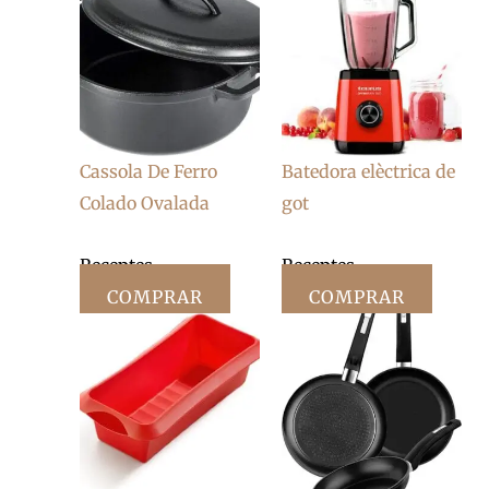
Cassola De Ferro
Batedora elèctrica de
Colado Ovalada
got
Receptes
Receptes
COMPRAR
COMPRAR