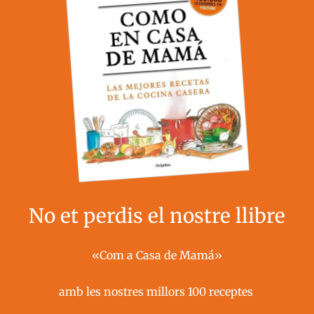
No et perdis el nostre llibre
«Com a Casa de Mamá»
amb les nostres millors 100 receptes ​