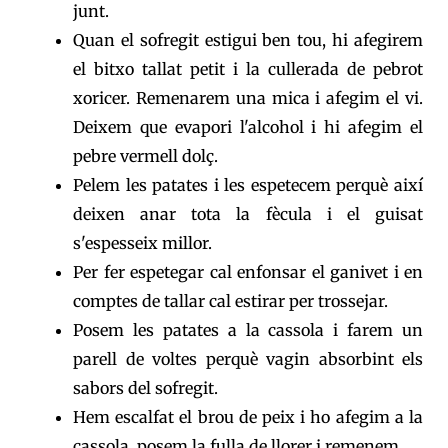
junt.
Quan el sofregit estigui ben tou, hi afegirem
el bitxo tallat petit i la cullerada de pebrot
xoricer. Remenarem una mica i afegim el vi.
Deixem que evapori l'alcohol i hi afegim el
pebre vermell dolç.
Pelem les patates i les espetecem perquè així
deixen anar tota la fècula i el guisat
s'espesseix millor.
Per fer espetegar cal enfonsar el ganivet i en
comptes de tallar cal estirar per trossejar.
Posem les patates a la cassola i farem un
parell de voltes perquè vagin absorbint els
sabors del sofregit.
Hem escalfat el brou de peix i ho afegim a la
cassola, posem la fulla de llorer i remenem.