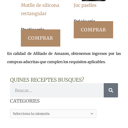
Motlle de silicona
Joc paelles
rectangular
Brioixeria
Pastisseria
COMPRAR
COMPRAR
En calidad de Afiliado de Amazon, obtenemos ingresos por las
compras adscritas que cumplen los requisitos aplicables.
QUINES RECEPTES BUSQUES?
Cerca
CATEGORIES
CATEGORIES