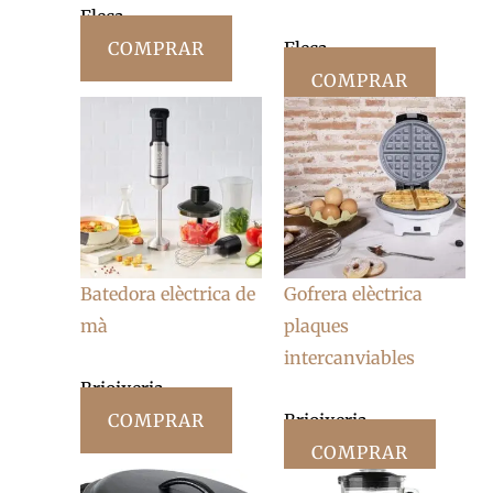
Fleca
COMPRAR
Fleca
COMPRAR
Batedora elèctrica de
Gofrera elèctrica
mà
plaques
intercanviables
Brioixeria
COMPRAR
Brioixeria
COMPRAR