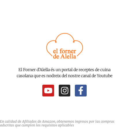
El Forner d'Alella és un portal de receptes de cuina
casolana que es nodreix del nostre canal de Youtube
Y
I
F
o
n
a
u
s
c
t
t
e
u
a
b
En calidad de Afiliados de Amazon, obtenemos ingresos por las compras
adscritas que cumplen los requisitos aplicables