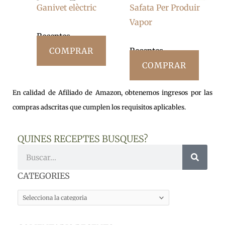
Ganivet elèctric
Safata Per Produir
Vapor
Receptes
COMPRAR
Receptes
COMPRAR
En calidad de Afiliado de Amazon, obtenemos ingresos por las
compras adscritas que cumplen los requisitos aplicables.
QUINES RECEPTES BUSQUES?
Cerca
CATEGORIES
CATEGORIES