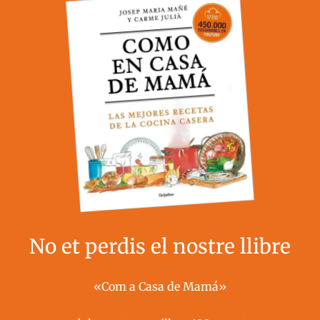
No et perdis el nostre llibre
«Com a Casa de Mamá»