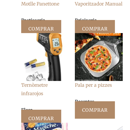
Motlle Panettone
Vaporitzador Manual
Pastisseria
Brioixeria
COMPRAR
COMPRAR
Ternòmetre
Pala per a pizzes
infrarojos
Receptes
Fleca
COMPRAR
COMPRAR