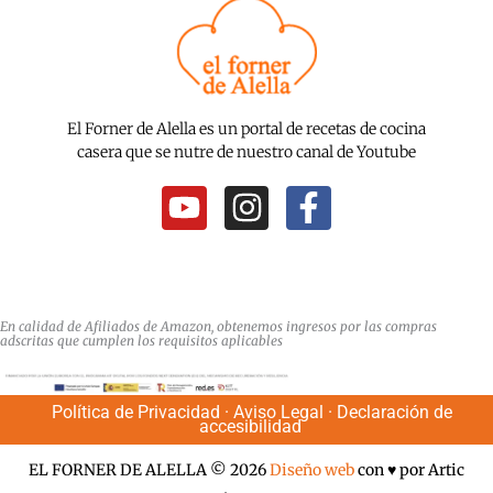
El Forner de Alella es un portal de recetas de cocina
casera que se nutre de nuestro canal de Youtube
Y
I
F
o
n
a
u
s
c
t
t
e
u
a
b
En calidad de Afiliados de Amazon, obtenemos ingresos por las compras
adscritas que cumplen los requisitos aplicables
b
g
o
e
r
o
Política de Privacidad
·
Aviso Legal
·
Declaración de
a
k
accesibilidad
m
-
EL FORNER DE ALELLA © 2026
Diseño web
con ♥️ por Artic
f