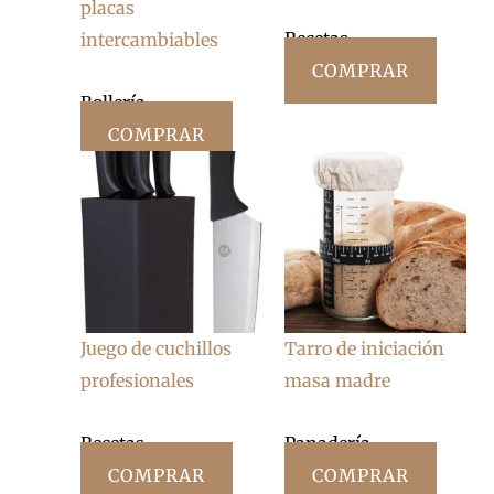
placas
Recetas
intercambiables
COMPRAR
Bollería
COMPRAR
Juego de cuchillos
Tarro de iniciación
profesionales
masa madre
Recetas
Panadería
COMPRAR
COMPRAR