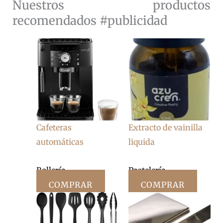
Nuestros productos
recomendados #publicidad
Cafeteras
Extracto de vainilla
automáticas
liquida
Bollería
Pastelería
COMPRAR
COMPRAR