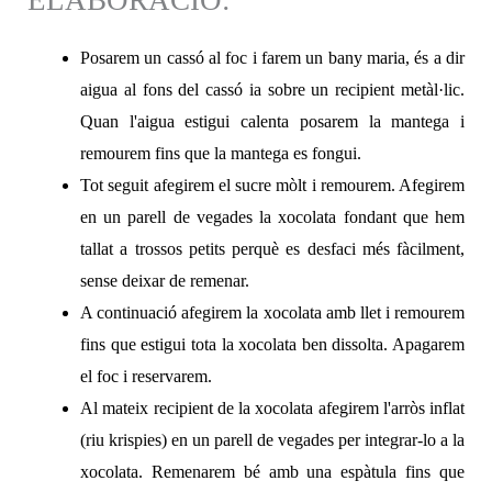
Posarem un cassó al foc i farem un bany maria, és a dir
aigua al fons del cassó ia sobre un recipient metàl·lic.
Quan l'aigua estigui calenta posarem la mantega i
remourem fins que la mantega es fongui.
Tot seguit afegirem el sucre mòlt i remourem. Afegirem
en un parell de vegades la xocolata fondant que hem
tallat a trossos petits perquè es desfaci més fàcilment,
sense deixar de remenar.
A continuació afegirem la xocolata amb llet i remourem
fins que estigui tota la xocolata ben dissolta. Apagarem
el foc i reservarem.
Al mateix recipient de la xocolata afegirem l'arròs inflat
(riu krispies) en un parell de vegades per integrar-lo a la
xocolata. Remenarem bé amb una espàtula fins que