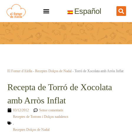
Vés
Español
al
contingut
El Forner d'Alella
-
Receptes Dolços de Nadal
-
Torró de Xocolata amb Arròs Inflat
Recepta de Torró de Xocolata
amb Arròs Inflat
03/12/2012
Sense comentaris
Receptes de Torrons i Dolços nadalencs
,
Receptes Dolços de Nadal