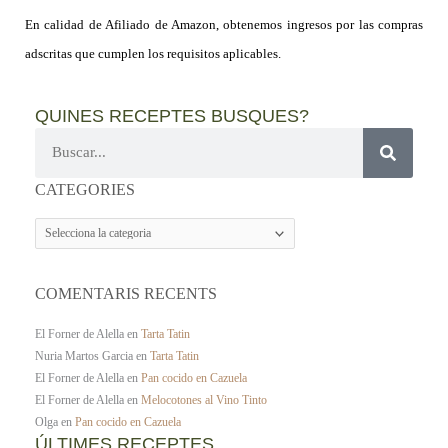
En calidad de Afiliado de Amazon, obtenemos ingresos por las compras
adscritas que cumplen los requisitos aplicables.
QUINES RECEPTES BUSQUES?
Cerca
CATEGORIES
CATEGORIES
COMENTARIS RECENTS
El Forner de Alella
en
Tarta Tatin
Nuria Martos Garcia
en
Tarta Tatin
El Forner de Alella
en
Pan cocido en Cazuela
El Forner de Alella
en
Melocotones al Vino Tinto
Olga
en
Pan cocido en Cazuela
ÚLTIMES RECEPTES