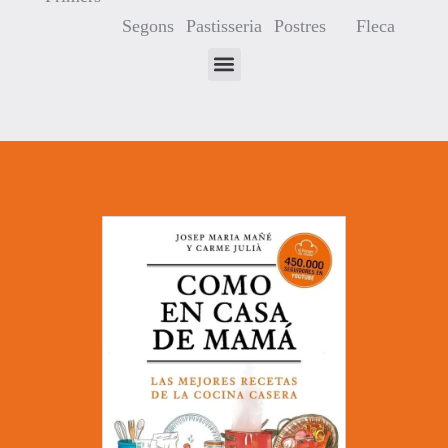
Segons
Pastisseria
Postres
Fleca
Pèsols Ofegats
26/04/2018
No hi ha comentaris