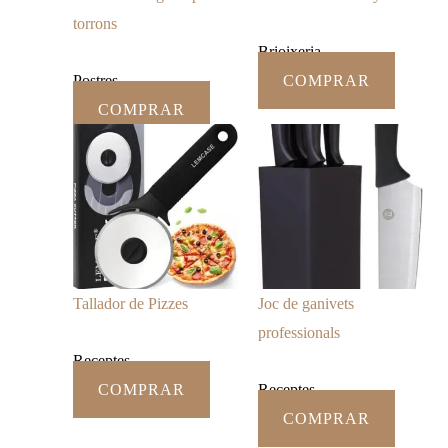
torrons
Brioixeria
Postres
COMPRAR
COMPRAR
Tallador de Pizzes
Joc de ganivets
professionals
Receptes
COMPRAR
Receptes
COMPRAR