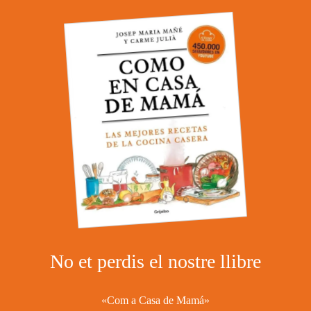
No et perdis el nostre llibre
«Com a Casa de Mamá»