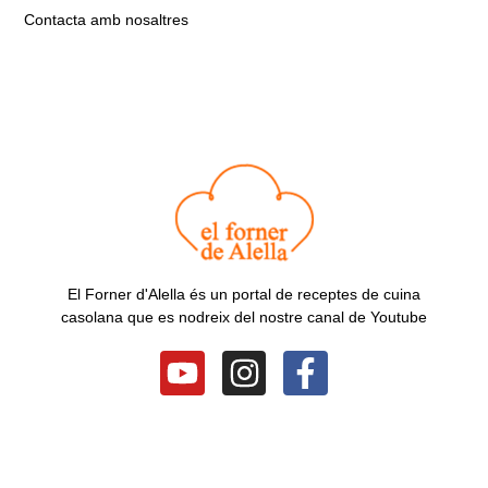
Contacta amb nosaltres
El Forner d'Alella és un portal de receptes de cuina
casolana que es nodreix del nostre canal de Youtube
Y
I
F
o
n
a
u
s
c
t
t
e