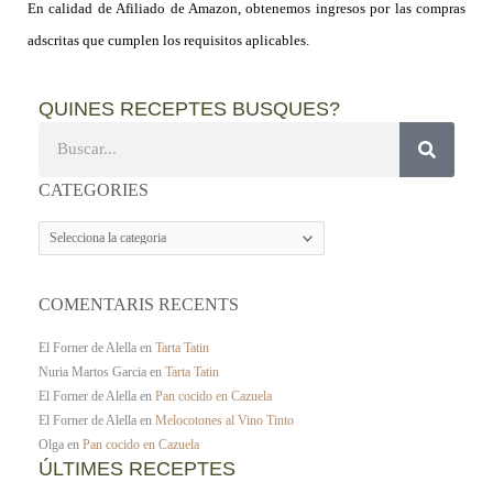
En calidad de Afiliado de Amazon, obtenemos ingresos por las compras
adscritas que cumplen los requisitos aplicables.
QUINES RECEPTES BUSQUES?
Cerca
CATEGORIES
CATEGORIES
COMENTARIS RECENTS
El Forner de Alella
en
Tarta Tatin
Nuria Martos Garcia
en
Tarta Tatin
El Forner de Alella
en
Pan cocido en Cazuela
El Forner de Alella
en
Melocotones al Vino Tinto
Olga
en
Pan cocido en Cazuela
ÚLTIMES RECEPTES