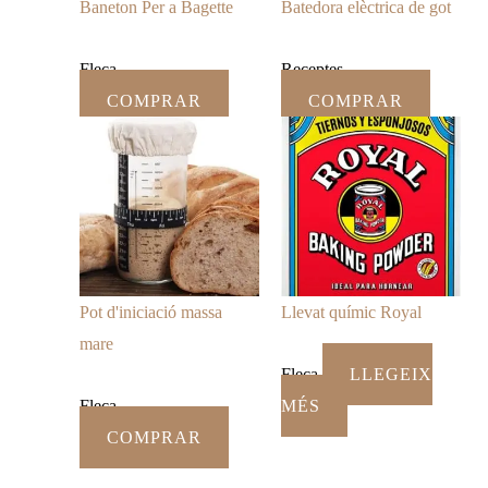
Baneton Per a Bagette
Batedora elèctrica de got
Fleca
Receptes
COMPRAR
COMPRAR
Pot d'iniciació massa
Llevat químic Royal
mare
Fleca
LLEGEIX
Fleca
MÉS
COMPRAR