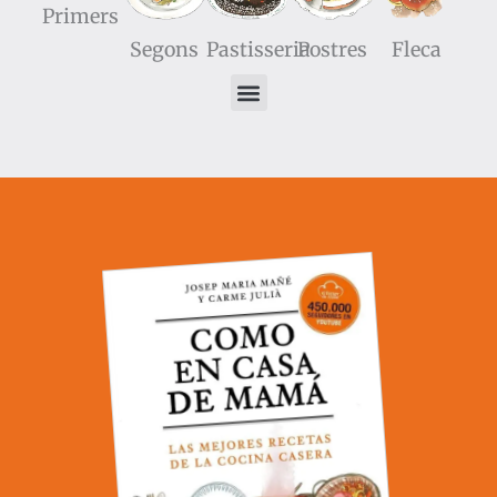
Primers
Segons
Pastisseria
Postres
Fleca
Galetes de Llimona
03/09/2020
No hi ha comentaris