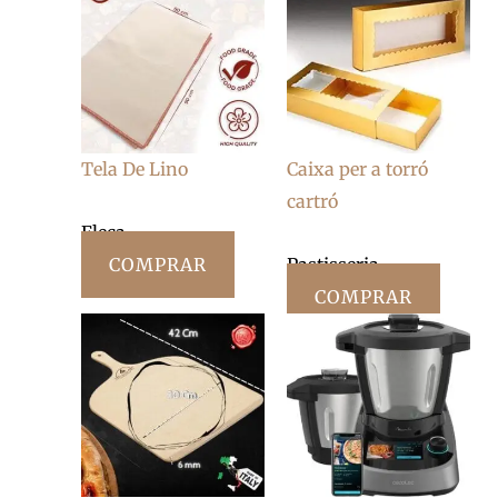
Tela De Lino
Caixa per a torró
cartró
Fleca
COMPRAR
Pastisseria
COMPRAR