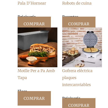
Pala D'Hornear
Robots de cuina
Brioixeria
Receptes
COMPRAR
COMPRAR
Motlle Per a Pa Amb
Gofrera elèctrica
Tapa
plaques
intercanviables
Fleca
COMPRAR
Brioixeria
COMPRAR