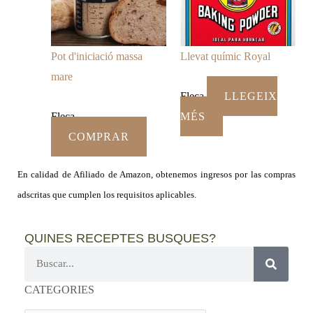
Pot d'iniciació massa
Llevat químic Royal
mare
Fleca
LLEGEIX
Fleca
MÉS
COMPRAR
En calidad de Afiliado de Amazon, obtenemos ingresos por las compras
adscritas que cumplen los requisitos aplicables.
QUINES RECEPTES BUSQUES?
Cerca
CATEGORIES
CATEGORIES