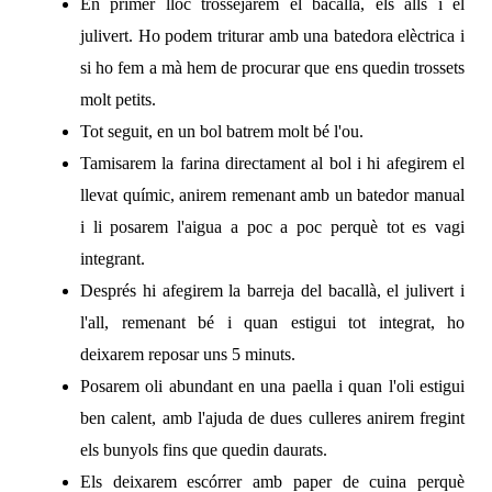
En primer lloc trossejarem el bacallà, els alls i el
julivert. Ho podem triturar amb una batedora elèctrica i
si ho fem a mà hem de procurar que ens quedin trossets
molt petits.
Tot seguit, en un bol batrem molt bé l'ou.
Tamisarem la farina directament al bol i hi afegirem el
llevat químic, anirem remenant amb un batedor manual
i li posarem l'aigua a poc a poc perquè tot es vagi
integrant.
Després hi afegirem la barreja del bacallà, el julivert i
l'all, remenant bé i quan estigui tot integrat, ho
deixarem reposar uns 5 minuts.
Posarem oli abundant en una paella i quan l'oli estigui
ben calent, amb l'ajuda de dues culleres anirem fregint
els bunyols fins que quedin daurats.
Els deixarem escórrer amb paper de cuina perquè