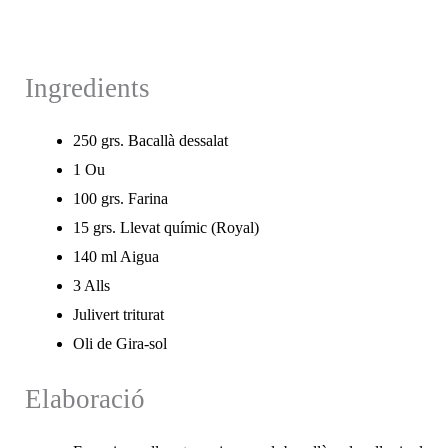
Ingredients
250 grs. Bacallà dessalat
1 Ou
100 grs. Farina
15 grs. Llevat químic (Royal)
140 ml Aigua
3 Alls
Julivert triturat
Oli de Gira-sol
Elaboració