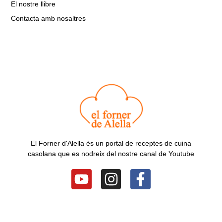
El nostre llibre
Contacta amb nosaltres
El Forner d'Alella és un portal de receptes de cuina
casolana que es nodreix del nostre canal de Youtube
Y
I
F
o
n
a
u
s
c
t
t
e