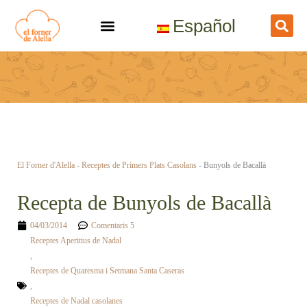
Vés
Español
al
contingut
El Forner d'Alella
-
Receptes de Primers Plats Casolans
-
Bunyols de Bacallà
Recepta de Bunyols de Bacallà
04/03/2014
Comentaris 5
Receptes Aperitius de Nadal
,
Receptes de Quaresma i Setmana Santa Caseras
,
Receptes de Nadal casolanes