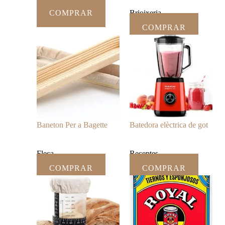
COMPRAR
Brioixeria
COMPRAR
Baneton Per a Bagette
Batedora elèctrica de got
Fleca
Receptes
COMPRAR
COMPRAR