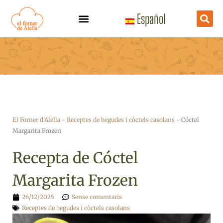
Vés
Español
al
contingut
El Forner d'Alella
-
Receptes de begudes i còctels casolans
-
Cóctel
Margarita Frozen
Recepta de Cóctel
Margarita Frozen
26/12/2025
Sense comentaris
Receptes de begudes i còctels casolans