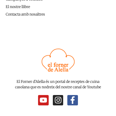
El nostre llibre
Contacta amb nosaltres
El Forner d'Alella és un portal de receptes de cuina
casolana que es nodreix del nostre canal de Youtube
Y
I
F
o
n
a
u
s
c