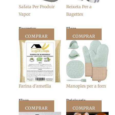
Safata Per Produir
Reixeta Per a
Vapor
Bagettes
Receptes
Fleca
COMPRAR
COMPRAR
Farina d'ametlla
Manoples per a forn
Fleca
Brioixeria
COMPRAR
COMPRAR