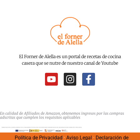
El Forner de Alella es un portal de recetas de cocina
casera que se nutre de nuestro canal de Youtube
Y
I
F
o
n
a
u
s
c
t
t
e
u
a
b
En calidad de Afiliados de Amazon, obtenemos ingresos por las compras
adscritas que cumplen los requisitos aplicables
b
g
o
e
r
o
Política de Privacidad
·
Aviso Legal
·
Declaración de