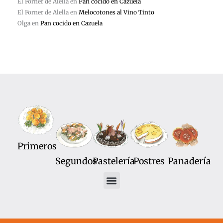
El Forner de Alella
en
Pan cocido en Cazuela
El Forner de Alella
en
Melocotones al Vino Tinto
Olga
en
Pan cocido en Cazuela
Primeros
Segundos
Pastelería
Postres
Panadería