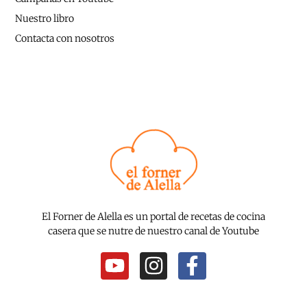
Nuestro libro
Contacta con nosotros
El Forner de Alella es un portal de recetas de cocina
casera que se nutre de nuestro canal de Youtube
Y
I
F
o
n
a
u
s
c