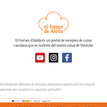
El Forner d'Alella és un portal de receptes de cuina
casolana que es nodreix del nostre canal de Youtube
Y
I
F
o
n
a
u
s
c
t
t
e
u
a
b
En calidad de Afiliados de Amazon, obtenemos ingresos por las compras
b
g
o
adscritas que cumplen los requisitos aplicables
e
r
o
a
k